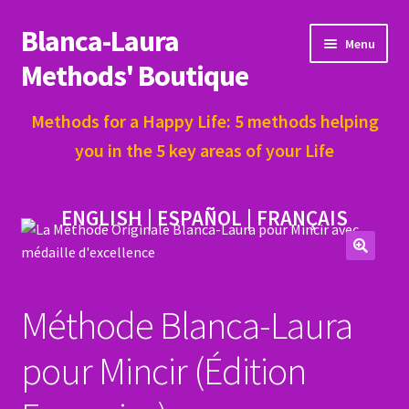
Blanca-Laura
Skip
Skip
Menu
to
to
Methods' Boutique
navigation
content
THE EXPERT
Methods for a Happy Life: 5 methods helping
you in the 5 key areas of your Life
My Account
ENGLISH
|
ESPAÑOL
|
FRANÇAIS
Returns Policy
Reviews
🔍
FAQ
Méthode Blanca-Laura
pour Mincir (Édition
NEWS