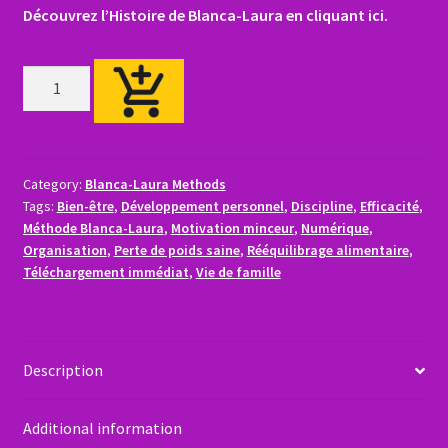
Découvrez l’Histoire de Blanca-Laura en cliquant ici.
Méthode
Blanca-
Laura
pour
Mincir
Category:
Blanca-Laura Methods
(Édition
Tags:
Bien-être
,
Développement personnel
,
Discipline
,
Efficacité
,
Française)
Méthode Blanca-Laura
,
Motivation minceur
,
Numérique
,
Organisation
,
Perte de poids saine
,
Rééquilibrage alimentaire
,
quantity
Téléchargement immédiat
,
Vie de famille
Description
Additional information